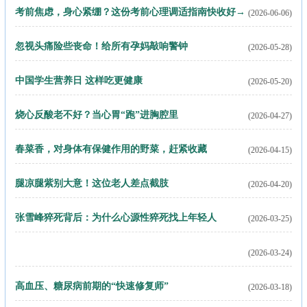
考前焦虑，身心紧绷？这份考前心理调适指南快收好→
(2026-06-06)
忽视头痛险些丧命！给所有孕妈敲响警钟
(2026-05-28)
中国学生营养日 这样吃更健康
(2026-05-20)
烧心反酸老不好？当心胃“跑”进胸腔里
(2026-04-27)
春菜香，对身体有保健作用的野菜，赶紧收藏
(2026-04-15)
腿凉腿紫别大意！这位老人差点截肢
(2026-04-20)
张雪峰猝死背后：为什么心源性猝死找上年轻人
(2026-03-25)
(2026-03-24)
世界防治结核病日 | 被遗忘的“白色瘟疫”从未离开？这份防痨指南
高血压、糖尿病前期的“快速修复师”
(2026-03-18)
请收好→