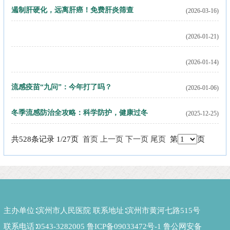
遏制肝硬化，远离肝癌！免费肝炎筛查
(2026-03-16)
(2026-01-21)
【招募】孩子坐姿不对、肩膀一高一低？省级干预基地帮孩子挺
(2026-01-14)
直脊梁
孩子一直坐第一排？每年长高不到5厘米？别错过干预时机
流感疫苗“九问”：今年打了吗？
(2026-01-06)
冬季流感防治全攻略：科学防护，健康过冬
(2025-12-25)
共528条记录 1/27页
首页
上一页
下一页
尾页
第
页
主办单位∶滨州市人民医院 联系地址∶滨州市黄河七路515号
联系电话∶0543-3282005
鲁ICP备09033472号-1
鲁公网安备