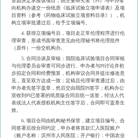
室
如决定承接该项目，由
主要研究者
（
PI
）
与
申办者
向机构办递交
一份纸质
《临床试验立项申请表》及项
目资料（参考
《药物临床试验立项资料目录》），机
构立项审批通过后，给予
立项编号
。
4.
获得立项编号后，
项目走正常伦理程序
进行伦
理审查，形成书面审查意见
由
伦理秘书将伦理批件
（原件）一份交机构办。
5.
合同洽谈及审核：我院临床试验项目合同审核
与伦理委员会审查可同步进行。申办者与
PI
讨论并初
步拟定
合同
和经费预算
，
机构审议
合同
并提出修改意
见，直至双方达成一致；定稿
且伦理审查通过后，
由
申办者先签字盖章，然后交由我院
PI
签字；机构办公
室收到
PI
已签署的纸质版
合同
后统一送签，经法人代
表或法人代表授权机构主任签字后，
合同
即可盖章生
效。
6
.
项目合同由机构秘书保管，建立项目编号
。
合
同
签署后按
合同
约定，申办者将首款汇入医院账户
（账户名称：
滨州市人民
医院；开户银行：
中国农业