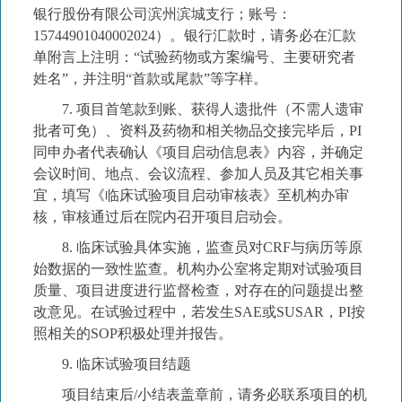
银行股份有限公司滨州滨城支行
；账号：
15744901040002024
）。银行汇款时，请务必在汇款
单附言上注明：
“
试验药物或方案编号、主要研究者
姓名
”
，并注明
“
首款或尾款
”
等字样。
7.
项目首笔款到账、获得人遗批件（不需人遗审
批者可免）、资料及药物和相关物品交接完毕后，
PI
同申办者代表确认《项目启动信息表》内容，并确定
会议时间、地点、会议流程、参加人员及其它相关事
宜，填写《临床试验项目启动审核表》
至机构办审
核，审核通过后在院内
召开项目启动会
。
8.
临床试验具体实施，监查员对
CRF
与病历等原
始数据的一致性监查。机构办公室将定期对试验项目
质量、项目进度进行监督检查，对存在的问题提出整
改意见。在试验过程中，若发生
SAE
或
SUSAR
，
PI
按
照相关的
SOP
积极处理并报告。
9.
临床试验项目结题
项目结束后
/
小结表盖章前，请务必联系项目的机