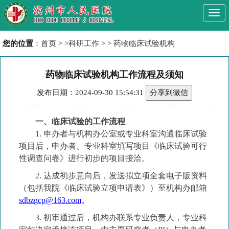
Togg
navi
您的位置
：
首页
> >
科研工作
> >
药物临床试验机构
药物临床试验机构工作流程及须知
发布日期：2024-09-30 15:54:31
分享到微信
一、临床试验的工作流程
1.
申办者与机构办公室或专业科室沟通临床试验
项目后，申办者、
专业科室
填写项目《临床试验可行
性调查问卷》进行初步的项目接洽。
2.
达成初步意向后，发送拟
立项
全套电子版资料
（包括我院《临床试验立项申请表》）至
机构办
邮箱
sdbz
gcp@1
63
.com
。
3.
初审通过后
，
机构
办
联系专业负责人，专业
科