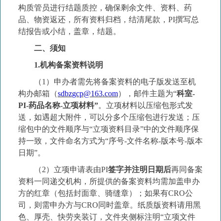
构质管员进行结题质控
，
确保剩余文件、资料、药
品、物资返还
，
所有资料归档
，
结清尾款
，
PI
撰写总
结报告或小结，盖章，结题
。
二、须知
1
.
机构备案资料说明
（
1
）申办
者需
先将备案资料的电子版发送至机
构办邮箱（
sdbz
gcp@1
63
.com
）
，
邮件主题为
“
科室
-
PI-
药品名称
-
立项材料
”
。立项材料以压缩包形式发
送，如遇超大附件，可以分多个压缩包进行发送；压
缩包中的文件顺序与
“
立项资料目录
”
中的文件顺序保
持一致，文件命名方式为
“
序号
-
文件名称
-
版本号
-
版本
日期
”
。
（
2
）立项申
请表
由
PI
签字并注明日期后
再同备案
资料一同递交机构
，
所提供的备案资料均需加盖申办
方的红章（包括封面章、骑缝章）
；
如果有
CRO
公
司，则需申办方与
CRO
同时盖章
。纸质版资料请用黑
色、厚壳、
快劳夹
装订，文件夹侧标
注明
“
立项文件