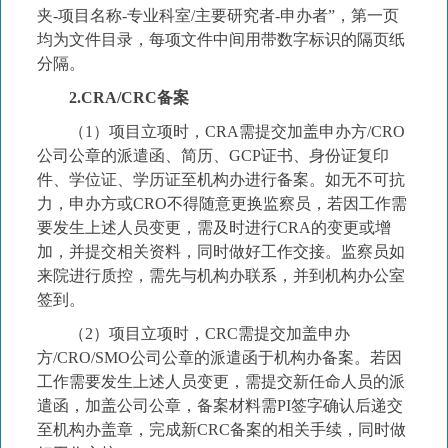
夹
-
项目名称
-
专业科室
/
主要研究者
-
申办者
”
，第一页
均为文件目录，每项文件中间用带数字标识的隔页纸
分隔。
2.CRA/CRC
备案
（
1
）
项目立项时，
CRA
需提交加盖申办方
/CRO
公司公章的派遣函、简历、
GCP
证书、身份证复印
件、学位证、学历证至
机构办
进行备案。如无不可抗
力，申办方或
CRO
不得随意更换监察员
，
若因工作需
要发生上述人员变更，需
及时
进行
CRA
的变更或增
加，并提交相关资料，同时做好工作交接。监察员如
来院进行质控，需先与机构办联系，并到机构办公室
签到。
（
2
）
项目立项时，
CRC
需提交加盖申办
方
/CRO/SMO
公司公章的派遣函于机构办备案。若因
工作需要发生上述人员变更，需提交新任命人员的派
遣函，加盖公司公章，
备案材料需
PI
签字确认后递交
至机构办盖章，完成新
CRC
备案的相关手续，
同时做