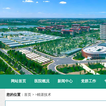
7
8
9
10
网站首页
医院概况
新闻中心
党群工作
您的位置
：
首页
> >
精湛技术